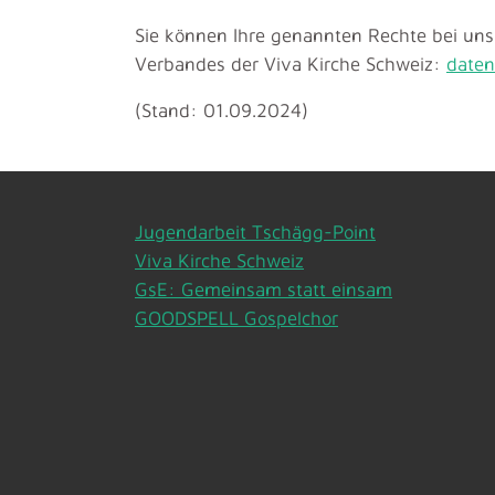
Sie können Ihre genannten Rechte bei un
Verbandes der Viva Kirche Schweiz:
daten
(Stand: 01.09.2024)
Jugendarbeit Tschägg-Point
Viva Kirche Schweiz
GsE: Gemeinsam statt einsam
GOODSPELL Gospelchor