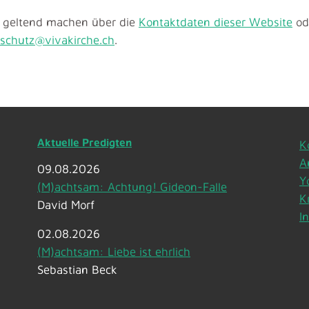
s geltend machen über die
Kontaktdaten dieser Website
ode
schutz@vivakirche.ch
.
Aktuelle Predigten
K
A
09.08.2026
Y
(M)achtsam: Achtung! Gideon-Falle
K
David Morf
I
02.08.2026
(M)achtsam: Liebe ist ehrlich
Sebastian Beck