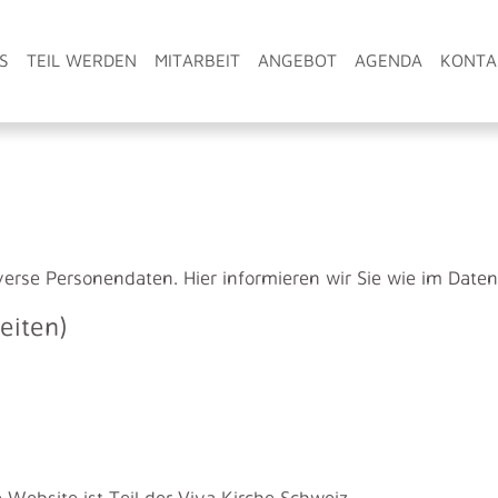
S
TEIL WERDEN
MITARBEIT
ANGEBOT
AGENDA
KONTA
verse Personendaten. Hier informieren wir Sie wie im Date
eiten)
e Website ist Teil der Viva Kirche Schweiz