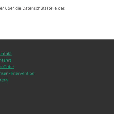
r über die Datenschutzstelle des
ontakt
nfahrt
ouTube
risen-Intervention
ntern