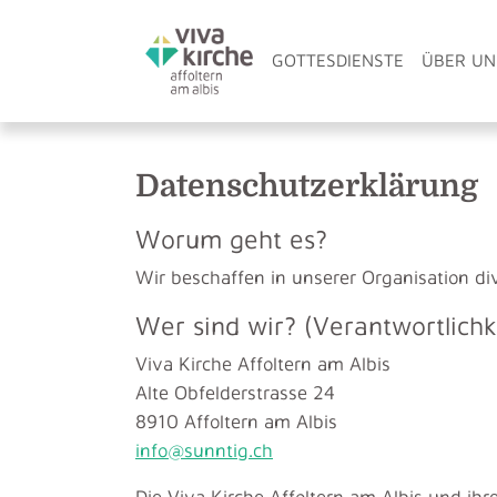
Skip to main content
Skip to page footer
GOTTESDIENSTE
ÜBER UN
Datenschutzerklärung
Worum geht es?
Wir beschaffen in unserer Organisation di
Wer sind wir? (Verantwortlichk
Viva Kirche Affoltern am Albis
Alte Obfelderstrasse 24
8910 Affoltern am Albis
info@sunntig.ch
Die Viva Kirche Affoltern am Albis und ihr