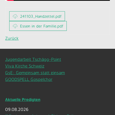
241103_Handzettel.pdf
Essen in der Familie.pdf
Zurück
Jugendarbeit Tschägg-Point
Viva Kirche Schweiz
GsE: Gemeinsam statt einsam
GOODSPELL Gospelchor
Aktuelle Predigten
09.08.2026